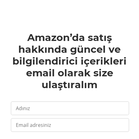
Amazon’da satış
hakkında güncel ve
bilgilendirici içerikleri
email olarak size
ulaştıralım