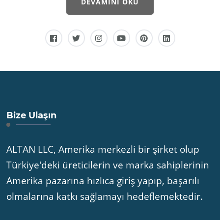
DEVAMINI OKU
Bize Ulaşın
ALTAN LLC, Amerika merkezli bir şirket olup
Türkiye'deki üreticilerin ve marka sahiplerinin
Amerika pazarına hızlıca giriş yapıp, başarılı
olmalarına katkı sağlamayı hedeflemektedir.