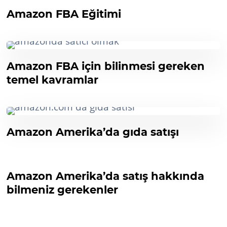
Amazon FBA Eğitimi
Amazon FBA için bilinmesi gereken
temel kavramlar
Amazon Amerika’da gıda satışı
Amazon Amerika’da satış hakkında
bilmeniz gerekenler