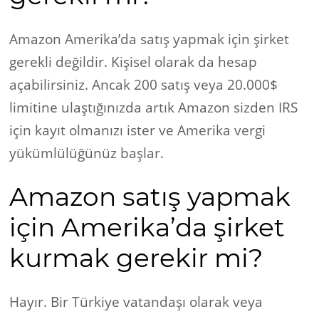
Amazon Amerika’da satış yapmak için şirket
gerekli değildir. Kişisel olarak da hesap
açabilirsiniz. Ancak 200 satış veya 20.000$
limitine ulaştığınızda artık Amazon sizden IRS
için kayıt olmanızı ister ve Amerika vergi
yükümlülüğünüz başlar.
Amazon satış yapmak
için Amerika’da şirket
kurmak gerekir mi?
Hayır. Bir Türkiye vatandaşı olarak veya