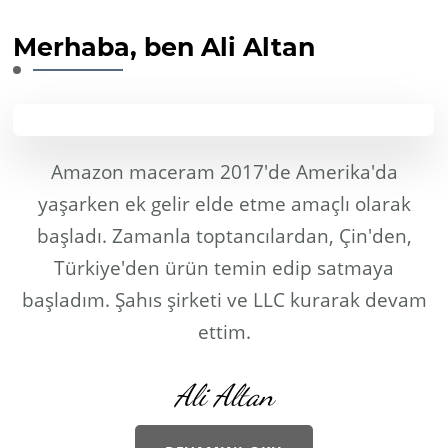
Merhaba, ben Ali Altan
Amazon maceram 2017'de Amerika'da
yaşarken ek gelir elde etme amaçlı olarak
başladı. Zamanla toptancılardan, Çin'den,
Türkiye'den ürün temin edip satmaya
başladım. Şahıs şirketi ve LLC kurarak devam
ettim.
Ali Altan