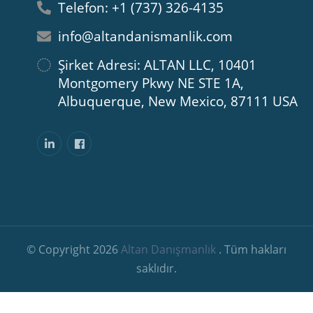
Telefon: +1 (737) 326-4135
info@altandanismanlik.com
Şirket Adresi: ALTAN LLC, 10401
Montgomery Pkwy NE STE 1A,
Albuquerque, New Mexico, 87111 USA
© Copyright 2026
Altan Danışmanlık
. Tüm hakları
saklıdır.