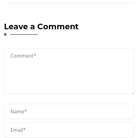
Leave a Comment