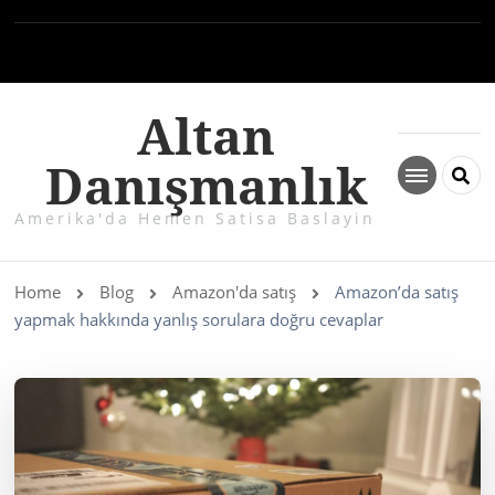
Altan
Danışmanlık
Amerika'da Hemen Satisa Baslayin
Home
Blog
Amazon'da satış
Amazon’da satış
yapmak hakkında yanlış sorulara doğru cevaplar