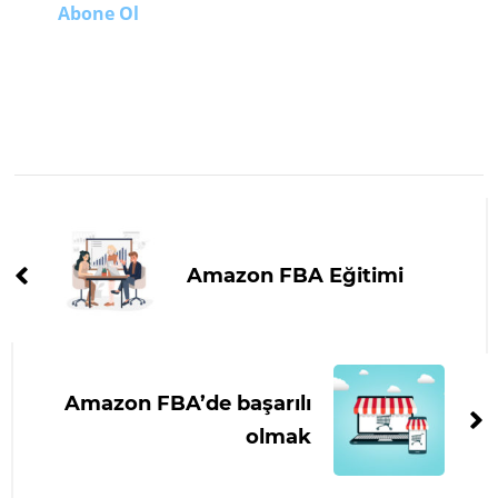
Post
Navigation
Amazon FBA Eğitimi
Amazon FBA’de başarılı
olmak