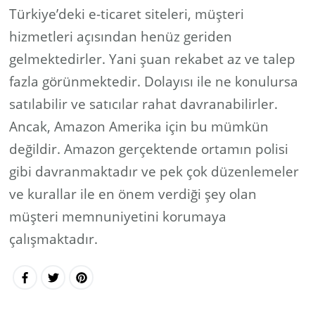
Türkiye’deki e-ticaret siteleri, müşteri
hizmetleri açısından henüz geriden
gelmektedirler. Yani şuan rekabet az ve talep
fazla görünmektedir. Dolayısı ile ne konulursa
satılabilir ve satıcılar rahat davranabilirler.
Ancak, Amazon Amerika için bu mümkün
değildir. Amazon gerçektende ortamın polisi
gibi davranmaktadır ve pek çok düzenlemeler
ve kurallar ile en önem verdiği şey olan
müşteri memnuniyetini korumaya
çalışmaktadır.