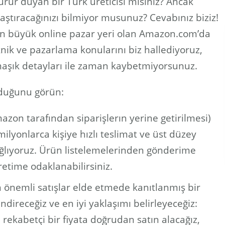
gurur duyan bir Türk üreticisi misiniz? Ancak
aştıracağınızı bilmiyor musunuz? Cevabınız biziz!
 en büyük online pazar yeri olan Amazon.com’da
nik ve pazarlama konularını biz hallediyoruz,
rmaşık detayları ile zaman kaybetmiyorsunuz.
lduğunu görün:
on tarafından siparişlerın yerine getirilmesi)
lyonlarca kişiye hızlı teslimat ve üst düzey
ağlıyoruz. Ürün listelemelerinden gönderime
retime odaklanabilirsiniz.
n önemli satışlar elde etmede kanıtlanmış bir
ndireceğiz ve en iyi yaklaşımı belirleyeceğiz:
 rekabetçi bir fiyata doğrudan satın alacağız,