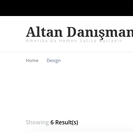
Altan Danışman
Amerika'da Hemen Satisa Baslayin
Home
Design
Showing
6 Result(s)